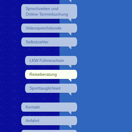
Sprechzeiten und
Online-Terminbuchung
Videosprechstunde
Selbstzahler
LKW Führerschein
Reiseberatung
Sporttauglichkeit
Kontakt
Anfahrt