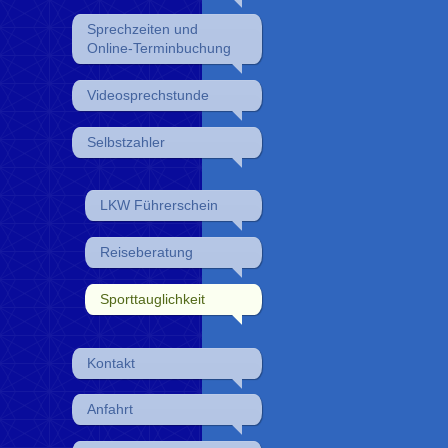
Sprechzeiten und
Online-Terminbuchung
Videosprechstunde
Selbstzahler
LKW Führerschein
Reiseberatung
Sporttauglichkeit
Kontakt
Anfahrt