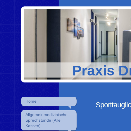
Praxis D
Home
Sporttauglic
Allgemeinmedizinische
Sprechstunde (Alle
Kassen)