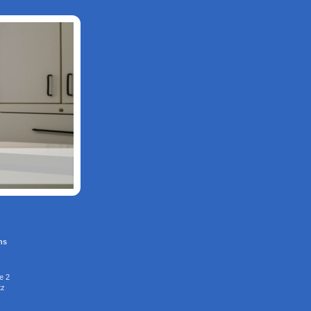
ns
e
2
tz