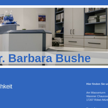
r. Barbara Bushe
Hier finden Sie u
hkeit
Am Wasserturm
Warener Chausse
17207
Röbel /Müri