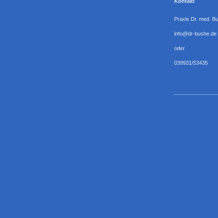
Kontakt
Praxis Dr. med. B
info@dr-bushe.de
oder
039931/53435